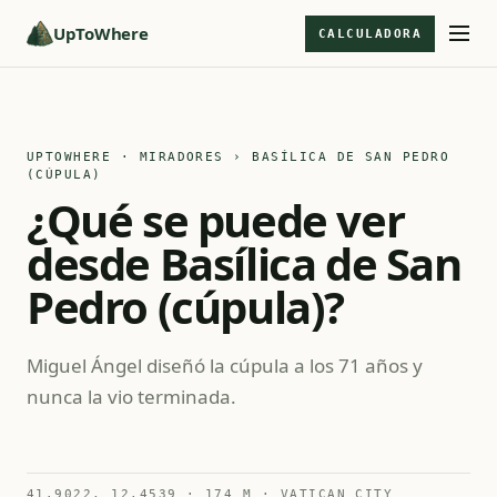
UpToWhere
CALCULADORA
UPTOWHERE · MIRADORES
› BASÍLICA DE SAN PEDRO
(CÚPULA)
¿Qué se puede ver
desde Basílica de San
Pedro (cúpula)?
Miguel Ángel diseñó la cúpula a los 71 años y
nunca la vio terminada.
41.9022, 12.4539 · 174 M · VATICAN CITY