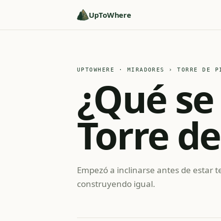
UpToWhere
UPTOWHERE · MIRADORES
› TORRE DE P
¿Qué se
Torre de
Empezó a inclinarse antes de estar t
construyendo igual.