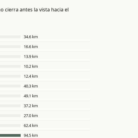
 cierra antes la vista hacia el
34.6 km
16.6 km
13.9 km
10.2 km
12.4 km
40.3 km
49.1 km
37.2 km
27.0 km
62.4 km
94.5 km