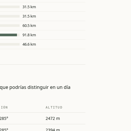
31.5 km
31.5 km
60.5 km
91.8 km
46.6 km
que podrías distinguir en un día
CIÓN
ALTITUD
285°
2472 m
285°
2394 m