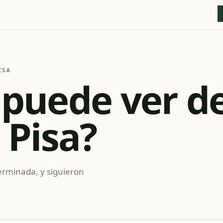
ISA
 puede ver d
 Pisa?
erminada, y siguieron