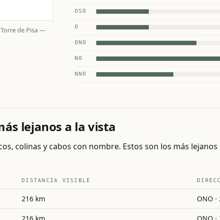
OSO
O
e Torre de Pisa —
ONO
NO
NNO
s lejanos a la vista
cos, colinas y cabos con nombre. Estos son los más lejanos 
DISTANCIA VISIBLE
DIREC
216 km
ONO · 
216 km
ONO · 