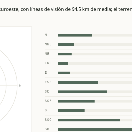
uroeste, con líneas de visión de 94.5 km de media; el terreno
N
NNE
NE
ENE
E
ESE
SE
SSE
S
SSO
SO