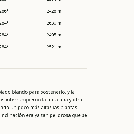
286°
2428 m
284°
2630 m
284°
2495 m
284°
2521 m
ado blando para sostenerlo, y la
as interrumpieron la obra una y otra
endo un poco más altas las plantas
 inclinación era ya tan peligrosa que se