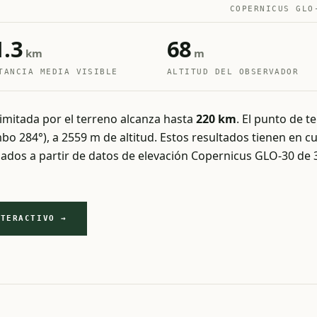
COPERNICUS GLO
1.3
68
km
m
TANCIA MEDIA VISIBLE
ALTITUD DEL OBSERVADOR
 limitada por el terreno alcanza hasta
220 km
. El punto de t
o 284°), a 2559 m de altitud. Estos resultados tienen en cue
ulados a partir de datos de elevación Copernicus GLO-30 de
NTERACTIVO →