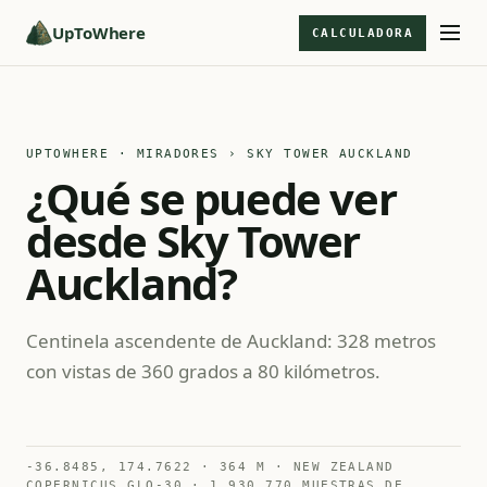
UpToWhere
CALCULADORA
UPTOWHERE · MIRADORES
› SKY TOWER AUCKLAND
¿Qué se puede ver
desde Sky Tower
Auckland?
Centinela ascendente de Auckland: 328 metros
con vistas de 360 grados a 80 kilómetros.
-36.8485, 174.7622 · 364 M · NEW ZEALAND
COPERNICUS GLO-30 · 1.930.770 MUESTRAS DE