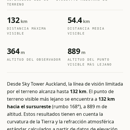
TERRENO
132
54.4
km
km
DISTANCIA MÁXIMA
DISTANCIA MEDIA
VISIBLE
VISIBLE
364
889
m
m
ALTITUD DEL OBSERVADOR
ALTITUD DEL PUNTO
VISIBLE MÁS LEJANO
Desde Sky Tower Auckland, la línea de visión limitada
por el terreno alcanza hasta
132 km
. El punto de
terreno visible más lejano se encuentra a
132 km
hacia el sursureste
(rumbo 168°), a 889 m de
altitud. Estos resultados tienen en cuenta la
curvatura de la Tierra y la refracción atmosférica
estándar, calculados a partir de datos de elevación