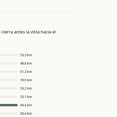
cierra antes la vista hacia el
53.3 km
48.8 km
51.3 km
70.5 km
53.2 km
53.1 km
94.4 km
50.4 km