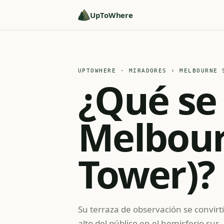
UpToWhere
UPTOWHERE · MIRADORES
› MELBOURNE S
¿Qué se
Melbour
Tower)?
Su terraza de observación se convirt
alto del público en el hemisferio sur.