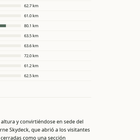
62.7 km
61.0 km
80.1 km
63.5 km
63.6 km
72.0 km
61.2 km
62.5 km
altura y convirtiéndose en sede del
ne Skydeck, que abrió a los visitantes
ón cerradas como una sección