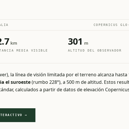
ALIA
COPERNICUS GLO
2.7
301
km
m
TANCIA MEDIA VISIBLE
ALTITUD DEL OBSERVADOR
), la línea de visión limitada por el terreno alcanza hasta
a el suroeste
(rumbo 228°), a 500 m de altitud. Estos resul
estándar, calculados a partir de datos de elevación Coperni
NTERACTIVO →