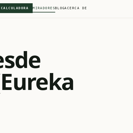
CALCULADORA
MIRADORES
BLOG
ACERCA DE
esde
(Eureka