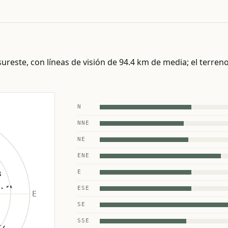
ureste, con líneas de visión de 94.4 km de media; el terreno 
N
NNE
NE
ENE
E
ESE
SE
SSE