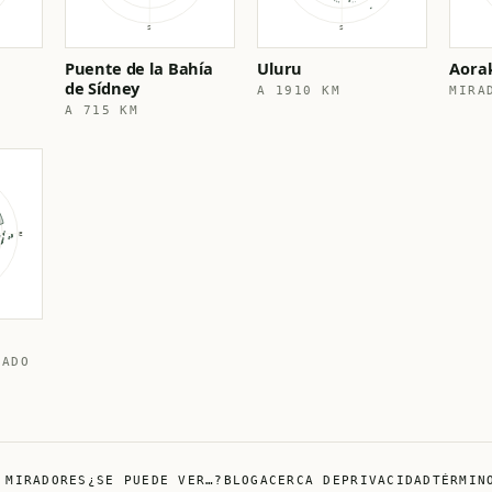
Puente de la Bahía
Uluru
Aora
de Sídney
A 1910 KM
MIRA
A 715 KM
CADO
 MIRADORES
¿SE PUEDE VER…?
BLOG
ACERCA DE
PRIVACIDAD
TÉRMIN