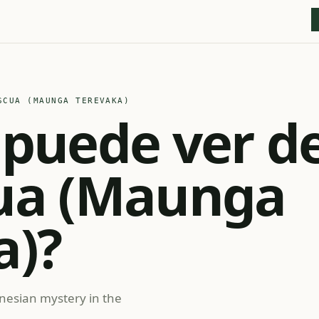
CUA (MAUNGA TEREVAKA)
puede ver de
ua (Maunga
a)?
nesian mystery in the