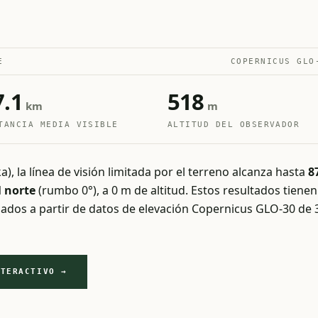
E
COPERNICUS GLO
7.1
518
km
m
TANCIA MEDIA VISIBLE
ALTITUD DEL OBSERVADOR
, la línea de visión limitada por el terreno alcanza hasta
8
l norte
(rumbo 0°), a 0 m de altitud. Estos resultados tienen 
ulados a partir de datos de elevación Copernicus GLO-30 de
NTERACTIVO →