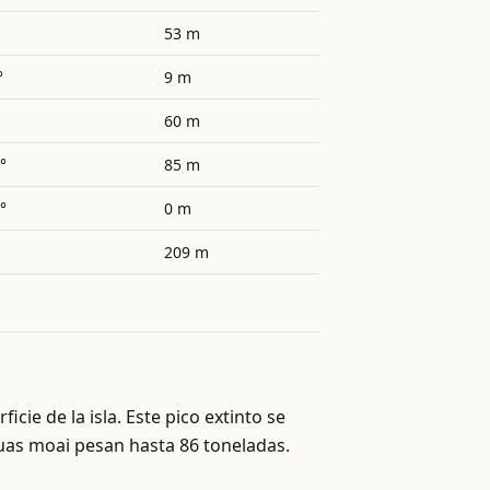
53 m
°
9 m
60 m
°
85 m
°
0 m
209 m
cie de la isla. Este pico extinto se
uas moai pesan hasta 86 toneladas.