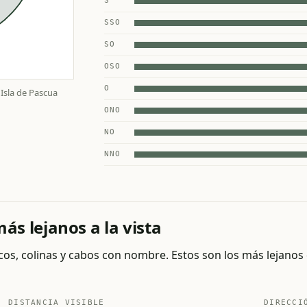
S
SSO
SO
OSO
O
 Isla de Pascua
ONO
NO
NNO
s lejanos a la vista
cos, colinas y cabos con nombre. Estos son los más lejanos 
DISTANCIA VISIBLE
DIRECCI