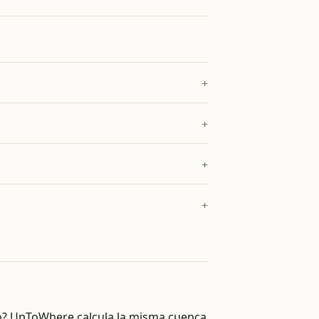
no? UpToWhere calcula la misma cuenca