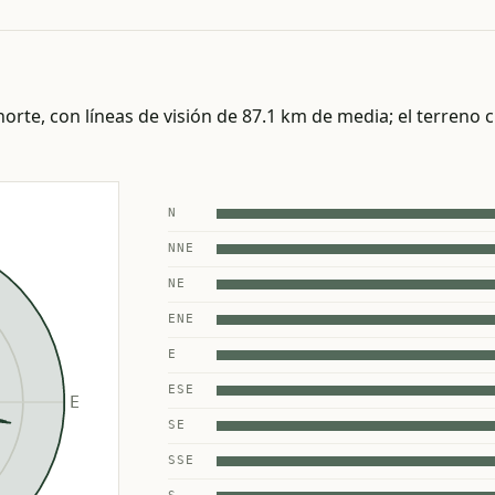
orte, con líneas de visión de 87.1 km de media; el terreno ci
N
NNE
NE
ENE
E
ESE
SE
SSE