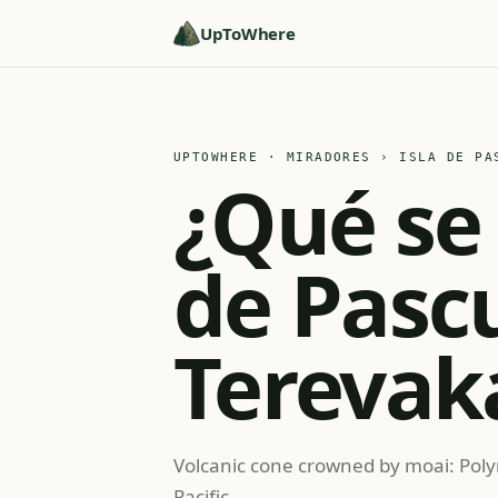
UpToWhere
UPTOWHERE · MIRADORES
› ISLA DE PAS
¿Qué se 
de Pasc
Terevak
Volcanic cone crowned by moai: Poly
Pacific.