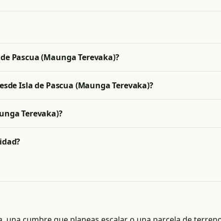
a de Pascua (Maunga Terevaka)?
 desde Isla de Pascua (Maunga Terevaka)?
aunga Terevaka)?
lidad?
sa, una cumbre que planeas escalar o una parcela de terre