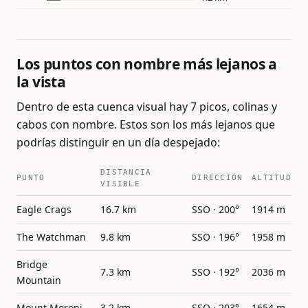
Los puntos con nombre más lejanos a
la vista
Dentro de esta cuenca visual hay 7 picos, colinas y
cabos con nombre. Estos son los más lejanos que
podrías distinguir en un día despejado:
DISTANCIA
PUNTO
DIRECCIÓN
ALTITUD
VISIBLE
Eagle Crags
16.7 km
SSO · 200°
1914 m
The Watchman
9.8 km
SSO · 196°
1958 m
Bridge
7.3 km
SSO · 192°
2036 m
Mountain
Mount Moroni
3.2 km
SSO · 203°
1654 m