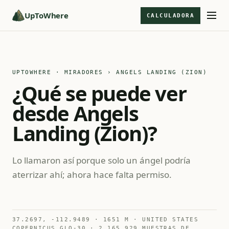
UpToWhere
CALCULADORA
UPTOWHERE · MIRADORES
› ANGELS LANDING (ZION)
¿Qué se puede ver
desde Angels
Landing (Zion)?
Lo llamaron así porque solo un ángel podría
aterrizar ahí; ahora hace falta permiso.
37.2697, -112.9489 · 1651 M · UNITED STATES
COPERNICUS GLO-30 · 2.165.929 MUESTRAS DE