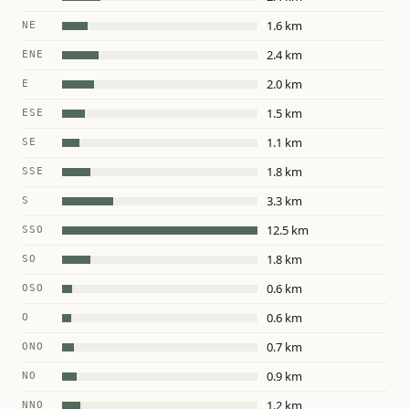
1.6 km
NE
2.4 km
ENE
2.0 km
E
1.5 km
ESE
1.1 km
SE
1.8 km
SSE
3.3 km
S
12.5 km
SSO
1.8 km
SO
0.6 km
OSO
0.6 km
O
0.7 km
ONO
0.9 km
NO
1.2 km
NNO